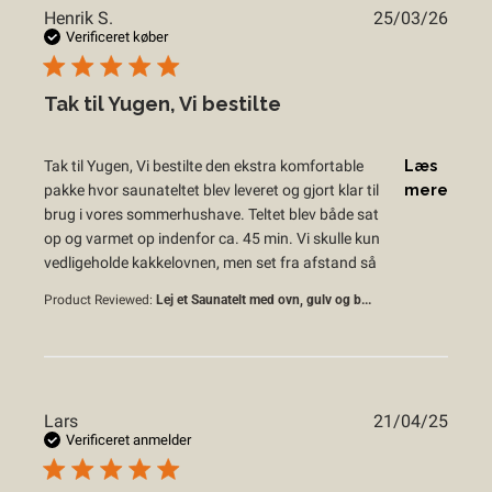
Henrik S.
25/03/26
Verificeret køber
Tak til Yugen, Vi bestilte
read more about review content Tak til Yugen, Vi bestilte 
Tak til Yugen, Vi bestilte den ekstra komfortable
Læs
pakke hvor saunateltet blev leveret og gjort klar til
mere
brug i vores sommerhushave. Teltet blev både sat
op og varmet op indenfor ca. 45 min. Vi skulle kun
vedligeholde kakkelovnen, men set fra afstand så
Product Reviewed:
Lej et Saunatelt med ovn, gulv og b...
Lars
21/04/25
Verificeret anmelder