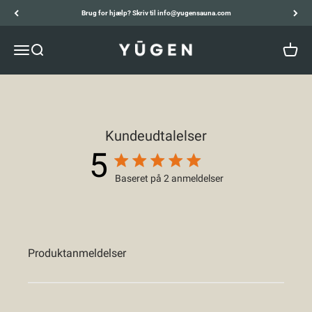
Spring til indhold
Brug for hjælp? Skriv til info@yugensauna.com
YŪGEN
Menu
Søg
Kurv
Kundeudtalelser
5
5-stjernet vurdering
Baseret på 2 anmeldelser
5 out of 5 stars Baseret på 2
Produktanmeldelser