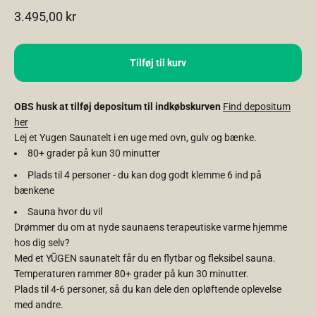
Salgspris
3.495,00 kr
Tilføj til kurv
OBS husk at tilføj depositum til indkøbskurven
Find depositum
her
Lej et Yugen Saunatelt i en uge med
ovn, gulv og bænke.
80+ grader på kun 30 minutter
Plads til 4 personer - du kan dog godt klemme 6 ind på
bænkene
Sauna hvor du vil
Drømmer du om at nyde saunaens terapeutiske varme hjemme
hos dig selv?
Med et YŪGEN saunatelt får du en flytbar og fleksibel sauna.
Temperaturen rammer 80+ grader på kun 30 minutter.
Plads til 4-6 personer, så du kan dele den opløftende oplevelse
med andre.